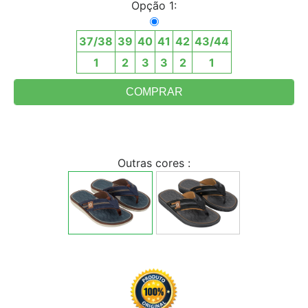
Opção 1:
37/38
39
40
41
42
43/44
1
2
3
3
2
1
Outras cores :