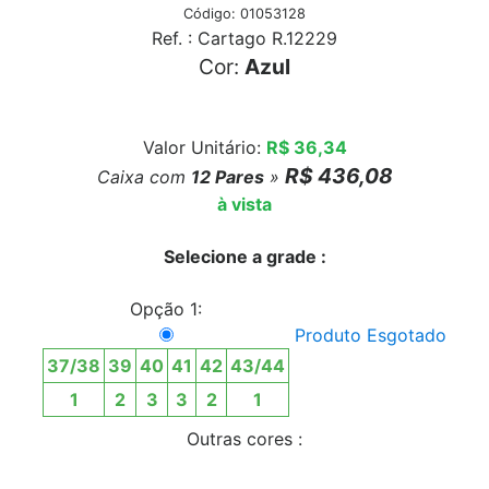
Código: 01053128
Ref. : Cartago R.12229
Cor:
Azul
Valor Unitário:
R$ 36,34
R$ 436,08
Caixa com
12
Pares
»
à vista
Selecione a grade :
Opção 1:
Produto Esgotado
37/38
39
40
41
42
43/44
1
2
3
3
2
1
Outras cores :