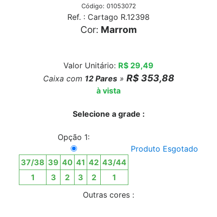
Código: 01053072
Ref. : Cartago R.12398
Cor:
Marrom
Valor Unitário:
R$ 29,49
R$ 353,88
Caixa com
12
Pares
»
à vista
Selecione a grade :
Opção 1:
Produto Esgotado
37/38
39
40
41
42
43/44
1
3
2
3
2
1
Outras cores :