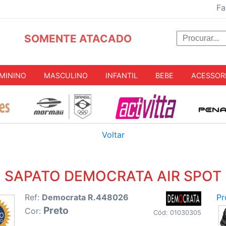
Fa
SOMENTE ATACADO
MININO
MASCULINO
INFANTIL
BEBE
ACESSOR
Voltar
SAPATO DEMOCRATA AIR SPOT
Ref:
Democrata R.448026
Pr
Preto
Cor:
Cód: 01030305