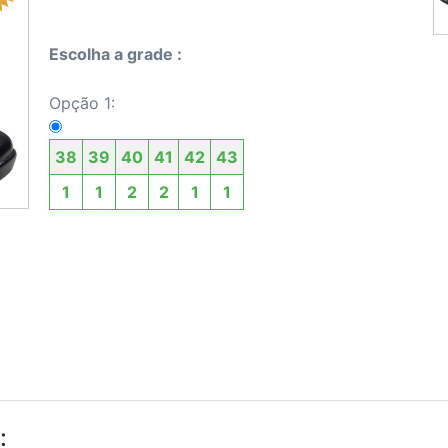
Escolha a grade :
Opção 1:
38
39
40
41
42
43
1
1
2
2
1
1
: