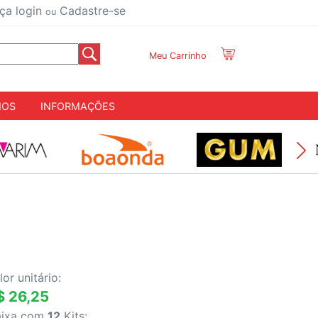
ça login
Cadastre-se
ou
Meu Carrinho
IOS
INFORMAÇÕES
lor unitário:
$ 26,25
aixa com
12
Kits: