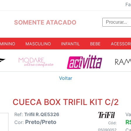
Fa
SOMENTE ATACADO
MININO
MASCULINO
INFANTIL
BEBE
ACESSOR
Voltar
CUECA BOX TRIFIL KIT C/2
Ref:
Trifil R.QE5326
Va
Preto/Preto
R
Cor:
Cód:
C
05090052