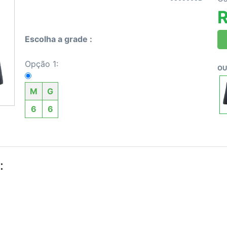
R
Escolha a grade :
Opção 1:
OU
M
G
6
6
: